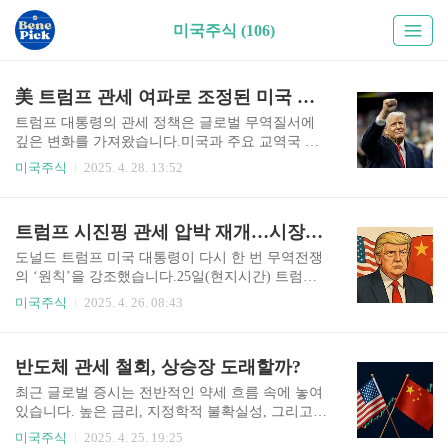
미국주식 (106)
美 트럼프 관세 여파로 조정된 미국 증시, 빅테크 실적으로 반등할까?
트럼프 대통령의 관세 정책은 글로벌 무역질서에
깊은 변화를 가져왔습니다.미국과 주요 교역국 간
의 갈등은 대규모 관세 부과로 이어지며 공급망과
미국주식
2025. 4. 28. 13:52
기업 실적에 큰 부담을 주었고, 이에 따라 금융시장
역시 큰 변동성을 경험해야 했습니다. 하지만 최근
무역전쟁은 일정 부분 소강 상태에 접어들었습니
트럼프 시진핑 관세 압박 재개…시장 개방 없으면 철회 없다
다.시장은 다시 본질적인 실적과 경제 펀더멘털로
초점을 돌리고 있으며, 이번 주 예정된 주요 기업들
도널드 트럼프 미국 대통령이 다시 한 번 무역전쟁
의 실적 발표와 경제지표 공개는 이러한 변화가 정
의 ‘원칙’을 강조했습니다.25일(현지시간) 트럼프
착될 수 있을지 가늠할 중요한 분기점이 될 전망입
대통령은 중국에 부과된 145% 고율 관세에 대해,
미국주식
2025. 4. 26. 08:43
니다. 이번주 미국 주식 시장 주요 일정1. 주요 기
“중국이 실질적인 양보를 하지 않는 한 철회할 수
업 실적 발표4월 28일 (월요일)로퍼 테크놀로지스
없다”고 못 박은 것인데요.또한 중국을 포함한 다
(ROP)도미노 피자 (DPZ)스트라이커 (SYK)이날은
른 무역 상대국들에도 추가적인 관세 유예 가능성
반도체 관세 철회, 상승장 도래할까?
산업재, 소비재, 헬스케어 분야의 주요 기업들이 실
은 낮다며, 협상 타결을 서두르도록 강하게 압박했
적을 공개할 예정..
습니다. “중국, 우리에게 시장을 열어야 한다”트럼
최근 글로벌 증시는 전반적인 약세 흐름 속에 놓여
프 대통령은 이탈리아 로마로 향하는 전용기 안에
있습니다. 높은 금리, 지정학적 불확실성, 그리고
서 기자들과 만나, 중국에 기대하는 양보가 무엇이
기업 실적에 대한 우려가 겹치면서 주요 지수가 조
미국주식
2025. 4. 25. 19:25
냐는 질문에 대해 명확히 답했습니다.그는 “중국을