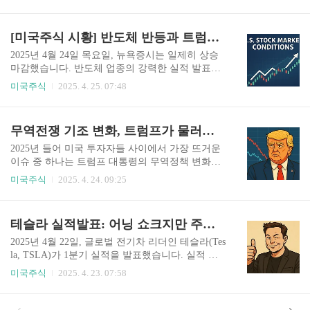
정을 받고 있습니다. 이런 가운데, 조용히 흘러나온
개방하라(free up China). 우리가 그곳에서 일할 수
한 가지 뉴스가 주목을 받고 있습니다. 바로 중국이
있게 해달라”고 요청했다고 밝혔습니다. 이는 단순
미국산 반도체에 부과하던 125% 관세를 철회했다
[미국주식 시황] 반도체 반등과 트럼프 유화 메시지 (4.24)
한 관세 인하나 물량 구매 확대 수준이 아니라, 미
는 소식입니다. 표면적으로는 작아 보일 수 있지만,
국 기업들..
이번 조치는 미중 무역 기류 변화의 신호탄이 될 수
2025년 4월 24일 목요일, 뉴욕증시는 일제히 상승
있습니다. 특히 반도체와 테크 섹터에 투자하고 있
마감했습니다. 반도체 업종의 강력한 실적 발표가
는 분들이라면 한 번쯤 짚어볼 필요가 있는 흐름입
기술주 전반을 견인했고, 트럼프 전 대통령의 연속
미국주식
2025. 4. 25. 07:48
니다. 반도체 관세 철회, 시장이 주목한 이유중국은
된 무역 유화 발언이 시장 심리에 훈풍을 불어넣었
최근 메모리칩을 제외한 미국산 반도체 8개 품목에
습니다. 장중엔 푸틴의 키이우 폭격이라는 지정학
대한 고율의 보복 관세를 돌연 철회했습니다. 공식
적 리스크도 있었지만, 트럼프가 즉각 진화에 나서
무역전쟁 기조 변화, 트럼프가 물러선 이유
발표 없이 조용히 진행된 이 조치는, 수입업체들이
면서 시장은 상승 흐름을 이어갔습니다. 시장 상승
통관 과..
배경: 반도체와 정치가 동시에 움직였다① 반도체
2025년 들어 미국 투자자들 사이에서 가장 뜨거운
섹터, 전면 반등… 상승률 5.75%램리서치와 텍사
이슈 중 하나는 트럼프 대통령의 무역정책 변화입
스 인스트루먼트가 시장 예상치를 웃도는 실적을
니다. 초기엔 단호한 보호무역 강행으로 글로벌 공
미국주식
2025. 4. 24. 09:25
발표하면서 반도체 업종 전반이 급등했습니다.특
급망과 금융시장 모두가 흔들렸지만, 최근 들어 그
히 램리서치는 반도체 장비 수요 회복을, 텍사스 인
의 발언과 정책 기조에 변화가 생기고 있습니다. 과
스트루먼트는 산업용 및 레거시 반도체 시장의 견
연 트럼프가 스스로 꺾인 걸까요? 아니면 시장이
테슬라 실적발표: 어닝 쇼크지만 주가 급등 이유
조한 수요를 확인시켜줬습니다.필라델피아 반도체
그를 ‘움직이게 만든’ 걸까요? 지금 시장에서 어떤
지수(SOX)는 하루 만에 5% 넘..
일들이 일어나고 있고, 투자자들은 무엇을 주목해
2025년 4월 22일, 글로벌 전기차 리더인 테슬라(Tes
야 하는지 천천히 짚어보겠습니다. 한발 물러선 트
la, TSLA)가 1분기 실적을 발표했습니다. 실적 자
럼프최근 미국 정치평론가들 사이에서 가장 자주
체는 다소 실망스러웠지만, CEO 일론 머스크(Elon
미국주식
2025. 4. 23. 07:58
회자되는 말 중 하나는 “Trump blinked”입니다. 직
Musk)의 발언 하나가 시장의 분위기를 완전히 바꾸
역하면 “트럼프가 눈을 깜빡였다”는 말인데, 정치
었습니다. 어닝콜 직후 테슬라 주가는 시간 외 거래
적으로는 끝까지 강경하게 밀어붙이지 못하고 결
에서 5% 이상 급등하며 투자자들의 반응을 이끌어