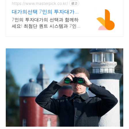
https://www.masterpick.co.kr/
광고
대가의선택 7인의 투자대가와
함께하세요
7인의 투자대가의 선택과 함께하
세요! 최첨단 퀀트 시스템과 7인의
투자대가의 투자공식을 접목! 종목
진단부터 투자점수까지